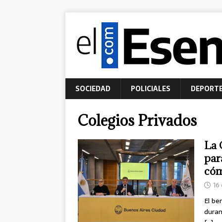
SOCIEDAD
POLICIALES
DEPORT
Colegios Privados
La 
par
cóm
16 
El be
duran