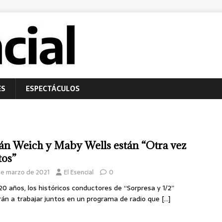
ES
ESPECTÁCULOS
ián Weich y Maby Wells están “Otra vez
tos”
de marzo de 2021
El Esencial
0
20 años, los históricos conductores de “Sorpresa y 1/2”
rán a trabajar juntos en un programa de radio que
[…]