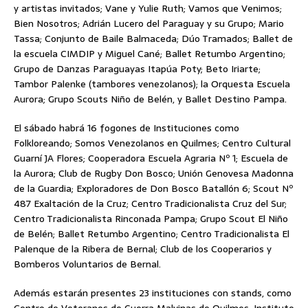
y artistas invitados; Vane y Yulie Ruth; Vamos que Venimos;
Bien Nosotros; Adrián Lucero del Paraguay y su Grupo; Mario
Tassa; Conjunto de Baile Balmaceda; Dúo Tramados; Ballet de
la escuela CIMDIP y Miguel Cané; Ballet Retumbo Argentino;
Grupo de Danzas Paraguayas Itapúa Poty; Beto Iriarte;
Tambor Palenke (tambores venezolanos); la Orquesta Escuela
Aurora; Grupo Scouts Niño de Belén, y Ballet Destino Pampa.
El sábado habrá 16 fogones de Instituciones como
Folkloreando; Somos Venezolanos en Quilmes; Centro Cultural
Guarní JA Flores; Cooperadora Escuela Agraria Nº 1; Escuela de
la Aurora; Club de Rugby Don Bosco; Unión Genovesa Madonna
de la Guardia; Exploradores de Don Bosco Batallón 6; Scout Nº
487 Exaltación de la Cruz; Centro Tradicionalista Cruz del Sur;
Centro Tradicionalista Rinconada Pampa; Grupo Scout El Niño
de Belén; Ballet Retumbo Argentino; Centro Tradicionalista El
Palenque de la Ribera de Bernal; Club de los Cooperarios y
Bomberos Voluntarios de Bernal.
Además estarán presentes 23 instituciones con stands, como
Centro de Veteranos de Guerra Malvinas de Quilmes; Instituto