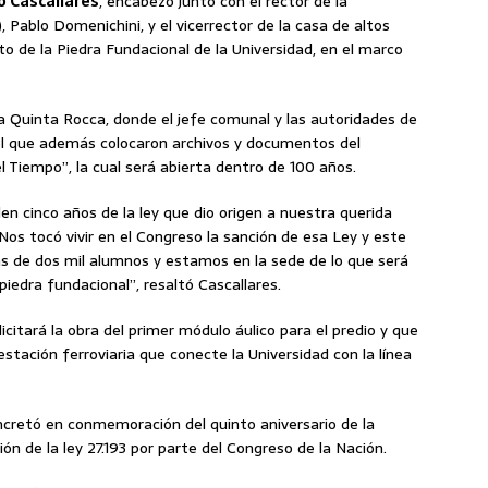
 Cascallares
, encabezó junto con el rector de la
 Pablo Domenichini, y el vicerrector de la casa de altos
o de la Piedra Fundacional de la Universidad, en el marco
 la Quinta Rocca, donde el jefe comunal y las autoridades de
el que además colocaron archivos y documentos del
l Tiempo”, la cual será abierta dentro de 100 años.
n cinco años de la ley que dio origen a nuestra querida
 Nos tocó vivir en el Congreso la sanción de esa Ley y este
ás de dos mil alumnos y estamos en la sede de lo que será
iedra fundacional”, resaltó Cascallares.
citará la obra del primer módulo áulico para el predio y que
tación ferroviaria que conecte la Universidad con la línea
oncretó en conmemoración del quinto aniversario de la
ción de la ley 27.193 por parte del Congreso de la Nación.