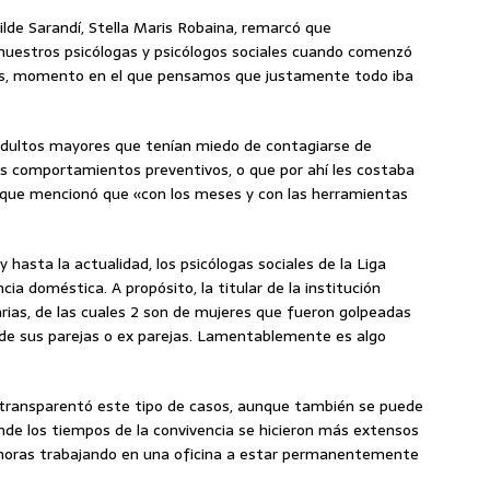
lde Sarandí, Stella Maris Robaina, remarcó que
uestros psicólogas y psicólogos sociales cuando comenzó
rus, momento en el que pensamos que justamente todo iba
s adultos mayores que tenían miedo de contagiarse de
us comportamientos preventivos, o que por ahí les costaba
o que mencionó que «con los meses y con las herramientas
 hasta la actualidad, los psicólogas sociales de la Liga
ia doméstica. A propósito, la titular de la institución
rias, de las cuales 2 son de mujeres que fueron golpeadas
 de sus parejas o ex parejas. Lamentablemente es algo
 transparentó este tipo de casos, aunque también se puede
nde los tiempos de la convivencia se hicieron más extensos
9 horas trabajando en una oficina a estar permanentemente