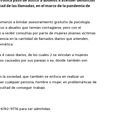
lefónica pasó de asistir a abuelos a atender denuncias
tad de las llamadas, en el marco de la pandemia de
omenzó a brindar asesoramiento gratuito de psicología
irus a abuelos que temían contagiarse, pero con el
a recibir consultas por parte de mujeres jóvenes víctimas
dencia en la cantidad de llamados diarios que atienden,
emática.
a 4 casos diarios, de los cuales 2 se vinculan a mujeres
s causados por sus parejas o ex, donde también son
n la sociedad, que también se enfoca en realizar un
er cualquier persona, hombre o mujer, en problemáticas de
icultad de conseguir trabajo.
-6192-9776 para ser admitidas.