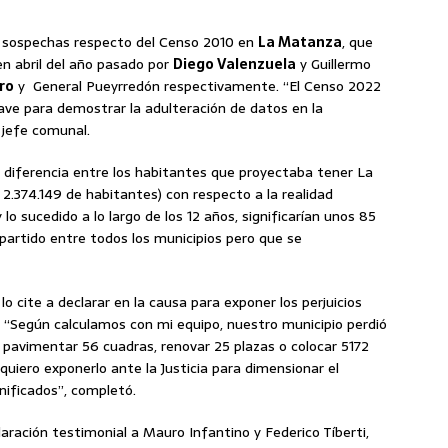
 sospechas respecto del Censo 2010 en
La Matanza
, que
 en abril del año pasado por
Diego Valenzuela
y Guillermo
ro
y General Pueyrredón respectivamente. “El Censo 2022
ve para demostrar la adulteración de datos en la
 jefe comunal.
diferencia entre los habitantes que proyectaba tener La
.374.149 de habitantes) con respecto a la realidad
 lo sucedido a lo largo de los 12 años, significarían unos 85
partido entre todos los municipios pero que se
lo cite a declarar en la causa para exponer los perjuicios
 “Según calculamos con mi equipo, nuestro municipio perdió
 pavimentar 56 cuadras, renovar 25 plazas o colocar 5172
uiero exponerlo ante la Justicia para dimensionar el
nificados”, completó.
laración testimonial a Mauro Infantino y Federico Tíberti,