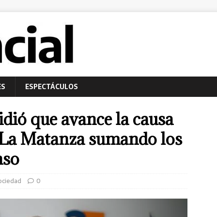
ES
ESPECTÁCULOS
idió que avance la causa
 La Matanza sumando los
nso
ociedad
0