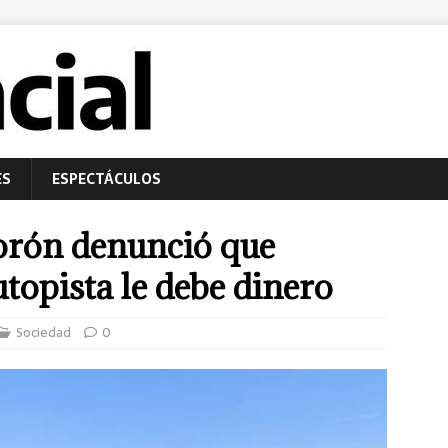
ES
ESPECTÁCULOS
orón denunció que
topista le debe dinero
Sociedad
0