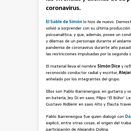
coronavirus.
El Sable de Simón
lo hizo de nuevo. Demost
volvió a sorprender con su última producció
psicoanalítica, y que, además, posee un con
y dilemas de un personaje durante el aislamie
pandemia de coronavirus durante año pasado.
las restricciones impulsadas por la segunda 
El material lleva el nombre
Simón Dice
y ref
reconocido conductor radial y escritor,
Alejan
anhelado por los integrantes del grupo.
Ellos son Pablo Barrenengoa, en guitarra y v
en batería; Jey Di en saxo; Filipo “El Búho” 
Gustavo Ridilenir en saxo Alto y flauta tra
Pablo Barrenengoa fue quien dialogó con
Da
explicó, entre otras cosas, el origen del trab
participación de Alejandro Dolina.