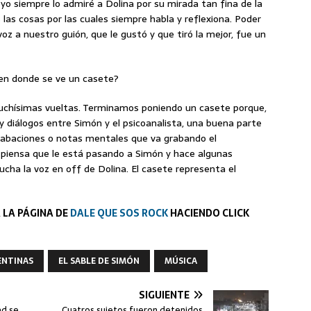
 yo siempre lo admiré a Dolina por su mirada tan fina de la
as las cosas por las cuales siempre habla y reflexiona. Poder
voz a nuestro guión, que le gustó y que tiró la mejor, fue un
gen donde se ve un casete?
uchísimas vueltas. Terminamos poniendo un casete porque,
 y diálogos entre Simón y el psicoanalista, una buena parte
grabaciones o notas mentales que va grabando el
l piensa que le está pasando a Simón y hace algunas
ucha la voz en off de Dolina. El casete representa el
 LA PÁGINA DE
DALE QUE SOS ROCK
HACIENDO CLICK
ENTINAS
EL SABLE DE SIMÓN
MÚSICA
SIGUIENTE
ad se
Cuatros sujetos fueron detenidos