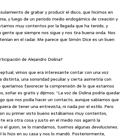
sulamiento de grabar y producir el disco, que hicimos en
emia, y luego de un periodo medio endogámico de creación y
estamos muy contentos por la llegada que ha tenido, y
a gente que siempre nos sigue y nos tira buena onda. Nos
s tenían en el radar. Me parece que Simón Dice es un buen
rticipación de Alejandro Dolina?
ceptual, vimos que era interesante contar con una voz
 distinta, una sonoridad peculiar y cierta asimetría con
 queríamos favorecer la comprensión de lo que estamos
 soñar es gratis y dijimos: “La voz de Dolina podría quedar
go que nos podía hacer un contacto, aunque sabíamos que
quiera de tener una entrevista, ni nada por el estilo. Pero
a con su primer visto bueno estábamos muy contentos,
te era otra cosa y justo en el medio nos agarró la
 el guion, se lo mandamos, tuvimos algunas devoluciones.
l lo hizo en su casa y nos lo mandó. Posteriormente,