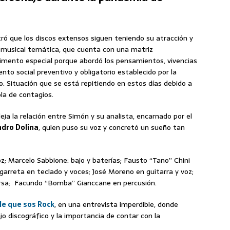
ró que los discos extensos siguen teniendo su atracción y
n musical temática, que cuenta con una matriz
dimento especial porque abordó los pensamientos, vivencias
nto social preventivo y obligatorio establecido por la
 Situación que se está repitiendo en estos días debido a
ola de contagios.
leja la relación entre Simón y su analista, encarnado por el
dro Dolina
, quien puso su voz y concretó un sueño tan
oz; Marcelo Sabbione: bajo y baterías; Fausto “Tano” Chini
Legarreta en teclado y voces; José Moreno en guitarra y voz;
versa; Facundo “Bomba” Gianccane en percusión.
le que sos Rock
, en una entrevista imperdible, donde
ajo discográfico y la importancia de contar con la