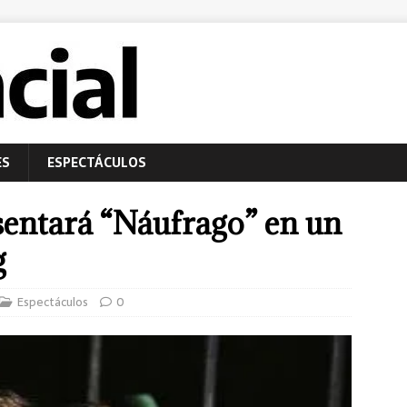
ES
ESPECTÁCULOS
sentará “Náufrago” en un
g
Espectáculos
0