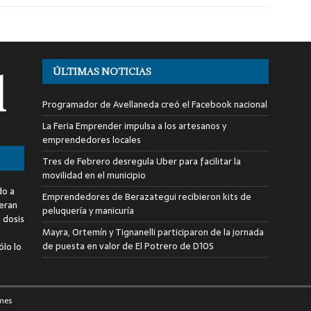
ÚLTIMAS NOTICIAS
Programador de Avellaneda creó el Facebook nacional
La Feria Emprender impulsa a los artesanos y
emprendedores locales
Tres de Febrero desregula Uber para facilitar la
movilidad en el municipio
do a
Emprendedores de Berazategui recibieron kits de
deran
peluquería y manicuría
a dosis
Mayra, Ortemín y Tignanelli participaron de la jornada
de puesta en valor de El Potrero de D10S
ólo lo
mes