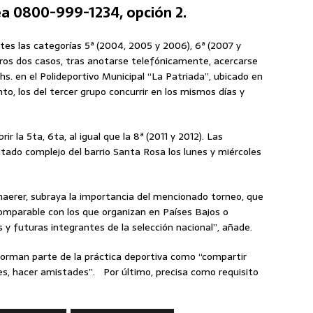
ea 0800-999-1234, opción 2.
tes las categorías 5ª (2004, 2005 y 2006), 6ª (2007 y
ros dos casos, tras anotarse telefónicamente, acercarse
hs. en el Polideportivo Municipal “La Patriada”, ubicado en
to, los del tercer grupo concurrir en los mismos días y
r la 5ta, 6ta, al igual que la 8ª (2011 y 2012). Las
itado complejo del barrio Santa Rosa los lunes y miércoles
Schaerer, subraya la importancia del mencionado torneo, que
comparable con los que organizan en Países Bajos o
y futuras integrantes de la selección nacional”, añade.
forman parte de la práctica deportiva como “compartir
bes, hacer amistades”. Por último, precisa como requisito