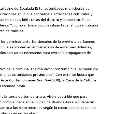
l Autocine de Escalada Este, autoridades municipales de
itaciones en lo que concierne a actividades culturales y
de museos y bibliotecas del distrito y la habilitación de
talleres. Y, como si fuera poco, evalúan llevar shows musicales
vés de móviles.
n los permisos ante funcionarios de la provincia de Buenos
n que se los den en el transcurso de este mes. Además,
os sanitarios necesarios para evitar la propagación del
tivo de la comuna, Thelma Vivoni confirmó que “el municipio
as a las autoridades provinciales”. Con esto, se busca que
 Arte Contemporáneo Sur (MACSUR), la Casa de la Cultura
 Leonardo Favio.
el y la toma de temperatura, Vivoni describió que para
rno como sucede en la Ciudad de Buenos Aires. No deberán
uanto a las bibliotecas, es según la capacidad de cada una.
 libros con protocolos”.