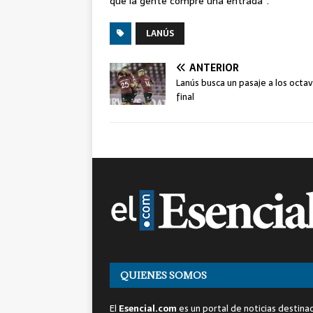
que la gente compre una entrada”.
LANÚS
ANTERIOR
Lanús busca un pasaje a los octa
final
QUIENES SOMOS
El
Esencial.com
es un portal de noticias destina