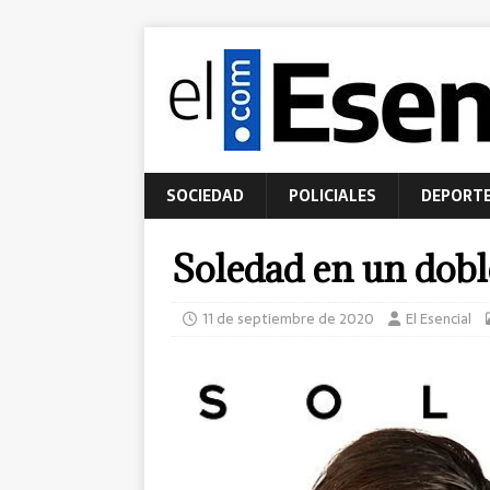
SOCIEDAD
POLICIALES
DEPORT
Soledad en un doble
11 de septiembre de 2020
El Esencial