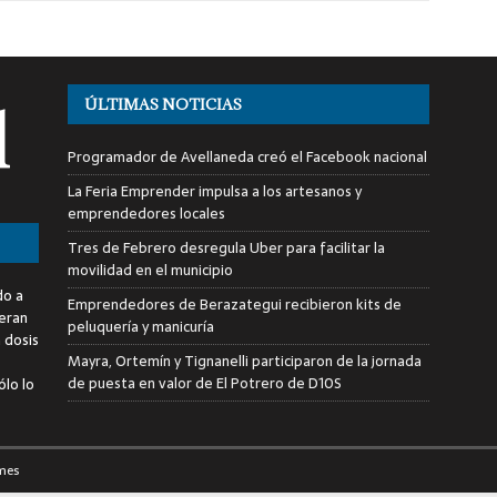
ÚLTIMAS NOTICIAS
Programador de Avellaneda creó el Facebook nacional
La Feria Emprender impulsa a los artesanos y
emprendedores locales
Tres de Febrero desregula Uber para facilitar la
movilidad en el municipio
do a
Emprendedores de Berazategui recibieron kits de
deran
peluquería y manicuría
a dosis
Mayra, Ortemín y Tignanelli participaron de la jornada
de puesta en valor de El Potrero de D10S
ólo lo
mes