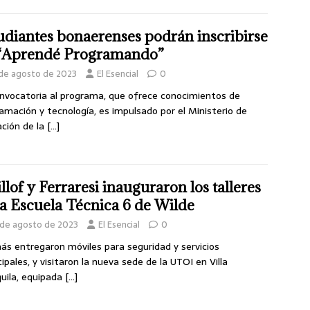
udiantes bonaerenses podrán inscribirse
“Aprendé Programando”
 de agosto de 2023
El Esencial
0
nvocatoria al programa, que ofrece conocimientos de
amación y tecnología, es impulsado por el Ministerio de
ción de la
[…]
illof y Ferraresi inauguraron los talleres
la Escuela Técnica 6 de Wilde
 de agosto de 2023
El Esencial
0
s entregaron móviles para seguridad y servicios
ipales, y visitaron la nueva sede de la UTOI en Villa
uila, equipada
[…]