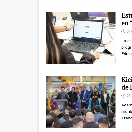
Est
en 
31
La co
progr
Educa
Kic
de 
23
Ademá
munic
Tranq