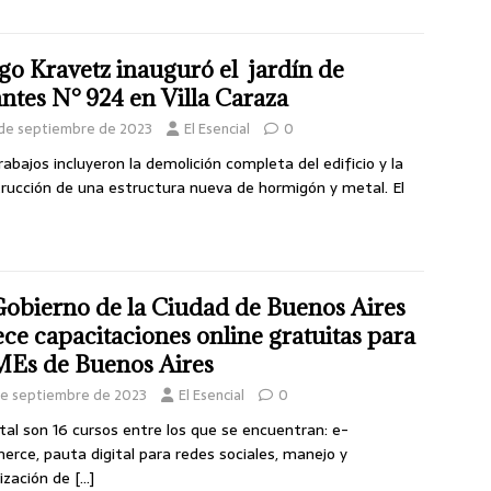
go Kravetz inauguró el jardín de
antes N° 924 en Villa Caraza
 de septiembre de 2023
El Esencial
0
rabajos incluyeron la demolición completa del edificio y la
rucción de una estructura nueva de hormigón y metal. El
Gobierno de la Ciudad de Buenos Aires
ece capacitaciones online gratuitas para
Es de Buenos Aires
de septiembre de 2023
El Esencial
0
tal son 16 cursos entre los que se encuentran: e-
rce, pauta digital para redes sociales, manejo y
lización de
[…]