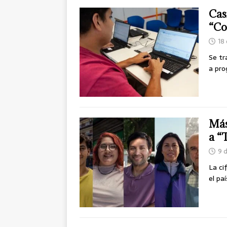
Cas
“Co
18 
Se tr
a pro
Más
a “
9 
La ci
el pa