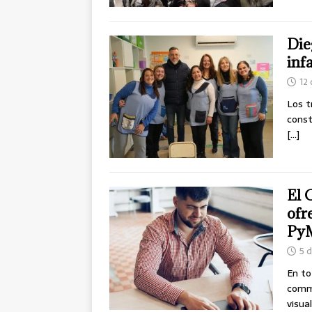
Die
inf
12
Los t
const
[…]
El 
ofr
PyM
5 
En to
comme
visua