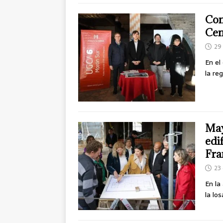
Com
Cen
29
En el
la re
May
edi
Fra
23
En la
la lo