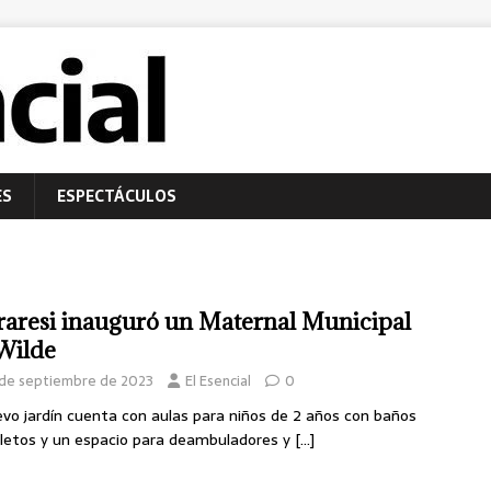
ES
ESPECTÁCULOS
raresi inauguró un Maternal Municipal
Wilde
 de septiembre de 2023
El Esencial
0
evo jardín cuenta con aulas para niños de 2 años con baños
etos y un espacio para deambuladores y
[…]