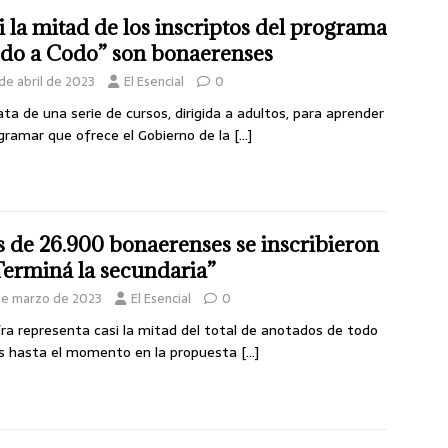
i la mitad de los inscriptos del programa
do a Codo” son bonaerenses
de abril de 2023
El Esencial
0
ata de una serie de cursos, dirigida a adultos, para aprender
gramar que ofrece el Gobierno de la
[…]
 de 26.900 bonaerenses se inscribieron
Terminá la secundaria”
de marzo de 2023
El Esencial
0
fra representa casi la mitad del total de anotados de todo
ís hasta el momento en la propuesta
[…]