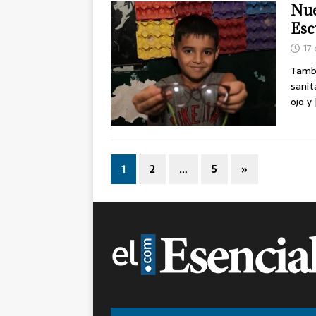
Nue
Esc
17
Tambi
sanit
ojo y
1
2
…
5
»