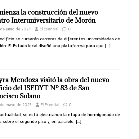
ienza la construcción del nuevo
tro Interuniversitario de Morón
 de junio de 2023
El Esencial
0
 edificio se cursarán carreras de diferentes universidades de
gión. El Estado local diseñó una plataforma para que
[…]
ra Mendoza visitó la obra del nuevo
ficio del ISFDYT Nº 83 de San
ncisco Solano
 de mayo de 2023
El Esencial
0
 actualidad, se está ejecutando la etapa de hormigonado de
sa sobre el segundo piso y, en paralelo,
[…]