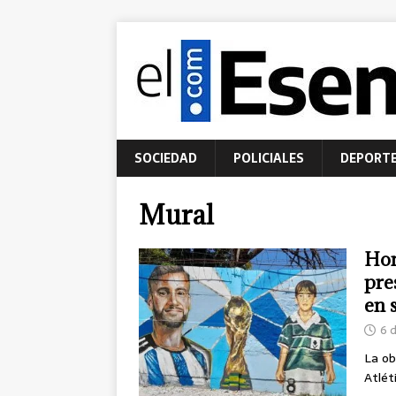
SOCIEDAD
POLICIALES
DEPORT
Mural
Hom
pre
en 
6 
La ob
Atlét