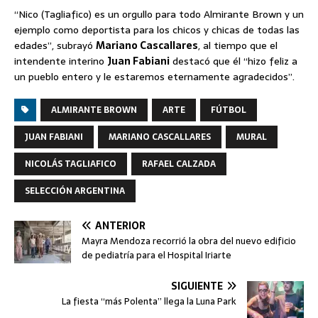
“Nico (Tagliafico) es un orgullo para todo Almirante Brown y un
ejemplo como deportista para los chicos y chicas de todas las
edades”, subrayó
Mariano Cascallares
, al tiempo que el
intendente interino
Juan Fabiani
destacó que él “hizo feliz a
un pueblo entero y le estaremos eternamente agradecidos”.
ALMIRANTE BROWN
ARTE
FÚTBOL
JUAN FABIANI
MARIANO CASCALLARES
MURAL
NICOLÁS TAGLIAFICO
RAFAEL CALZADA
SELECCIÓN ARGENTINA
ANTERIOR
Mayra Mendoza recorrió la obra del nuevo edificio
de pediatría para el Hospital Iriarte
SIGUIENTE
La fiesta “más Polenta” llega la Luna Park