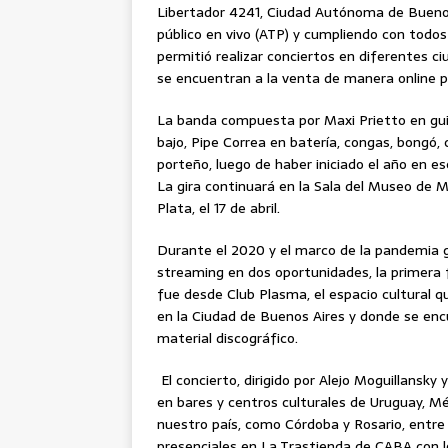
Libertador 4241, Ciudad Autónoma de Buenos 
público en vivo (ATP) y cumpliendo con todos
permitió realizar conciertos en diferentes 
se encuentran a la venta de manera online 
La banda compuesta por Maxi Prietto en guit
bajo, Pipe Correa en batería, congas, bongó
porteño, luego de haber iniciado el año en es
La gira continuará en la Sala del Museo de M
Plata, el 17 de abril.
Durante el 2020 y el marco de la pandemia 
streaming en dos oportunidades, la primera f
fue desde Club Plasma, el espacio cultural q
en la Ciudad de Buenos Aires y donde se encu
material discográfico.
El concierto, dirigido por Alejo Moguillansky
en bares y centros culturales de Uruguay, Mé
nuestro país, como Córdoba y Rosario, entre o
presenciales en La Trastienda de CABA con l