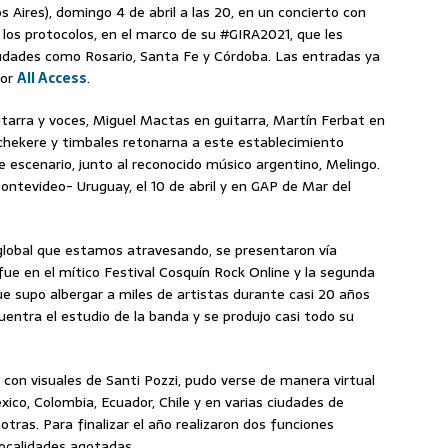
Aires), domingo 4 de abril a las 20, en un concierto con
 los protocolos, en el marco de su #GIRA2021, que les
ciudades como Rosario, Santa Fe y Córdoba. Las entradas ya
por
All Access
.
arra y voces, Miguel Mactas en guitarra, Martín Ferbat en
, chekere y timbales retonarna a este establecimiento
e escenario, junto al reconocido músico argentino, Melingo.
ontevideo- Uruguay, el 10 de abril y en GAP de Mar del
global que estamos atravesando, se presentaron vía
ue en el mítico Festival Cosquín Rock Online y la segunda
ue supo albergar a miles de artistas durante casi 20 años
entra el estudio de la banda y se produjo casi todo su
 y con visuales de Santi Pozzi, pudo verse de manera virtual
xico, Colombia, Ecuador, Chile y en varias ciudades de
tras. Para finalizar el año realizaron dos funciones
ocalidades agotadas.