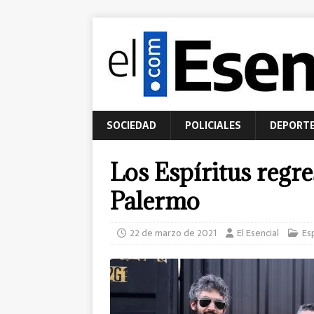
SOCIEDAD
POLICIALES
DEPORT
Los Espíritus regr
Palermo
22 de marzo de 2021
El Esencial
Es