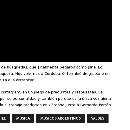
de búsquedas, que finalmente pegaron como piña. Lo
aqueta. Nos volvimos a Córdoba, él terminó de grabarlo en
lta a la distancia”.
a Instagram, en un juego de preguntas y respuestas. La
a por su personalidad y también porque es la única voz ajena
do el trabajo producido en Córdoba junto a Bernardo Ferrón.
IEL
MÚSICA
MÚSICOS ARGENTINOS
VALDES