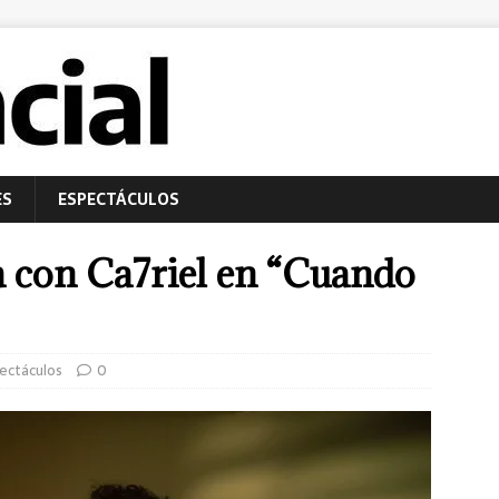
ES
ESPECTÁCULOS
 con Ca7riel en “Cuando
ectáculos
0