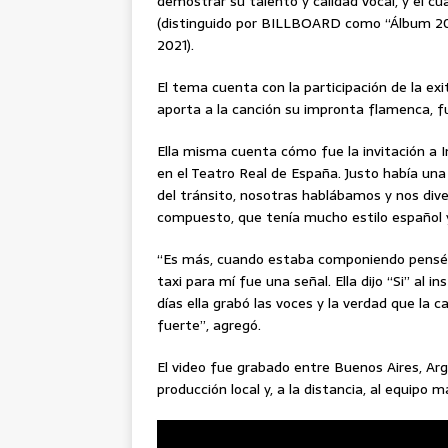
demostrar su talento y calidad vocal, y el 
(distinguido por BILLBOARD como “Álbum 202
2021).
El tema cuenta con la participación de la ex
aporta a la canción su impronta flamenca, fu
Ella misma cuenta cómo fue la invitación a 
en el Teatro Real de España. Justo había una
del tránsito, nosotras hablábamos y nos div
compuesto, que tenía mucho estilo español y
“Es más, cuando estaba componiendo pensé e
taxi para mí fue una señal. Ella dijo “Si” al i
días ella grabó las voces y la verdad que la 
fuerte”, agregó.
El video fue grabado entre Buenos Aires, Arge
producción local y, a la distancia, al equipo 