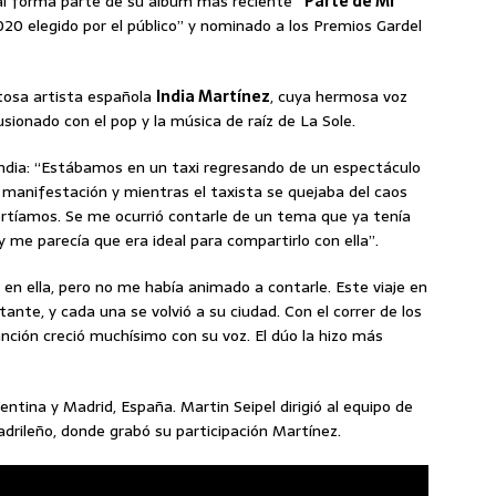
cual forma parte de su álbum más reciente
“Parte de Mi”
0 elegido por el público” y nominado a los Premios Gardel
itosa artista española
India Martínez
, cuya hermosa voz
sionado con el pop y la música de raíz de La Sole.
India: “Estábamos en un taxi regresando de un espectáculo
 manifestación y mientras el taxista se quejaba del caos
ertíamos. Se me ocurrió contarle de un tema que ya tenía
 me parecía que era ideal para compartirlo con ella”.
n ella, pero no me había animado a contarle. Este viaje en
nstante, y cada una se volvió a su ciudad. Con el correr de los
canción creció muchísimo con su voz. El dúo la hizo más
ntina y Madrid, España. Martin Seipel dirigió al equipo de
madrileño, donde grabó su participación Martínez.